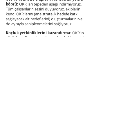
köprü:
OKR'ları tepeden aşağı indirmiyoruz.
Tüm çalışanların sesini duyuyoruz, ekiplerin
kendi OKR'larını (ana stratejik hedefe katkı
sağlayacak alt hedeflerini) oluşturmalarını ve
dolayısıyla sahiplenmelerini sağlıyoruz.
Koçluk yetkinliklerini kazandırma:
OKR'ın
gücü, hedeflere ulaşabilme yolunda bir koçluk
aracı olarak kullanılmasından geçiyor.
Hedeflere ulaşılamadığında ekipleri
cezalandırmanın değil, onlara koçluk
yapabilmenin bir aracı oluyor. Bu anlamda tüm
yöneticilere OKR görüşmelerinde gerekli olan
koçluk yetkinliklerini kazandırıyoruz.
Bakış açımız:
OKR yaklaşımını sadece bir
hedef belirleme aracı olarak değil, strateji ile
günlük operasyonu bağlayan, süreçleri ve
ritüelleriyle sürekli kullanılan bir yönetim
sistemi olarak ele alıyoruz.