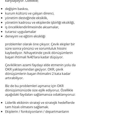
karşılaşılıyor. Özellikle;
değişim baskısı,
kurum kültürü ve çalışan direnci,
yönetim desteğinde eksiklik,
yönetim kadrosu ve ekiplerde işbirliği eksikliği,
iş önceliklendirilmesinde aksamalar,
tutarsız uygulamalar
deneyim ve eğitim eksikliği
problemler olarak öne çıkıyor. Çevik ekipler bir
süre sonra yönünü ve sorumluluk hissini
kaybediyor. Nihayetinde çevik dönüşümlerin
başarı ihtimali %40'lara kadar düşüyor.
Çeviklikten azami faydayı elde etmenin yolu da
OKR yaklaşımından geçiyor. OKR, çevik
dönüşümlerin başarı ihtimalini 2 kata kadar
artırabiliyor.
Biz de bu problemleri aşmanız için OKR
dönüşümünüzde size eşlik ediyoruz. Özellikle
aşağıdaki faydaları sağlamanıza odaklanıyoruz:
Liderlik ekibinin strateji ve stratejik hedeflerde
tam hizalı olmasını sağlamak.
Ekiplerin / fonksiyonların / departmanların